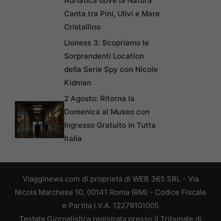
Adriatica dove la Natura
Canta tra Pini, Ulivi e Mare
Cristallino
Lioness 3: Scopriamo le
Sorprendenti Location
della Serie Spy con Nicole
Kidman
2 Agosto: Ritorna la
Domenica al Museo con
Ingresso Gratuito in Tutta
Italia
Viagginews.com di proprietà di WEB 365 SRL - Via
Nicola Marchese 10, 00141 Roma (RM) - Codice Fiscale
e Partita I.V.A. 12279101005
Testata Giornalistica registrata presso il Tribunale di