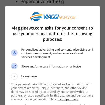
Peperoni verdi 150 g
Peperoni gialli 150 g
Pomodori perini 250 g
Cipolle bianche 120 g
viagginews.com asks for your consent to
use your personal data for the following
Aglio 1 spicchio
purposes:
Olio extravergine d’oliva q.b.
Sale fino q.b.
Personalised advertising and content, advertising and
content measurement, audience research and
Timo q.b.
services development
Prezzemolo q.b.
Store and/or access information on a device
Basilico q.b.
Learn more
Your personal data will be processed and information from
Procedimento:
your device (cookies, unique identifiers, and other device
data) may be stored by, accessed by and shared with 319
partners, or used specifically by this site. We and our partners
may use precise geolocation data.
List of partners.
Per prima cosa lavare tutte le