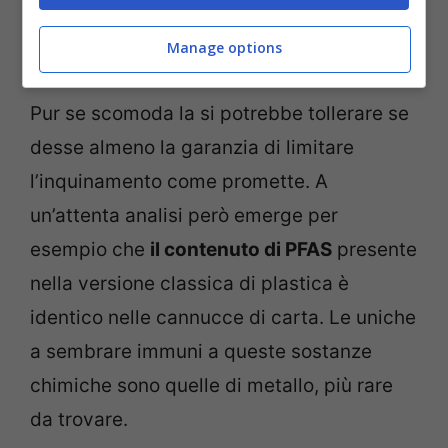
Un prodotto sostenibile solo in apparenza. –
Manage options
(viagginews.com)
Pur se scomoda la si potrebbe tollerare se
desse almeno la garanzia di limitare
l’inquinamento come promette. A
un’attenta analisi però emerge per
esempio che
il contenuto di PFAS
presente
nella versione classica di plastica è
identico nelle cannucce di carta. Le uniche
a sembrare immuni a queste sostanze
chimiche sono quelle di metallo, più rare
da trovare.