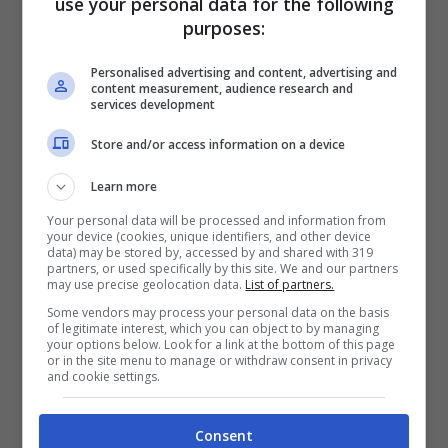
use your personal data for the following
quanto mal tollerata dai clienti. Si affloscia
purposes:
subito dato che assorbe acqua rendendo
Personalised advertising and content, advertising and
difficile usarla, per non parlare del
content measurement, audience research and
services development
retrogusto poco gradevole che lascia in
Store and/or access information on a device
bocca con qualsiasi bibita.
Learn more
Your personal data will be processed and information from
your device (cookies, unique identifiers, and other device
data) may be stored by, accessed by and shared with 319
partners, or used specifically by this site. We and our partners
may use precise geolocation data.
List of partners.
Some vendors may process your personal data on the basis
of legitimate interest, which you can object to by managing
your options below. Look for a link at the bottom of this page
or in the site menu to manage or withdraw consent in privacy
and cookie settings.
Consent