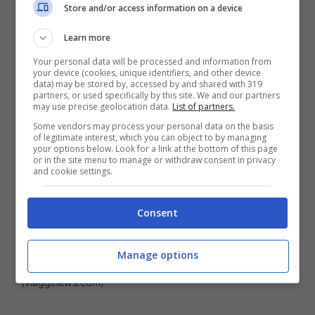
Store and/or access information on a device
di conseguenza, preferendo oggetti
piccoli.
Learn more
Your personal data will be processed and information from
your device (cookies, unique identifiers, and other device
data) may be stored by, accessed by and shared with 319
partners, or used specifically by this site. We and our partners
may use precise geolocation data.
List of partners.
Some vendors may process your personal data on the basis
of legitimate interest, which you can object to by managing
your options below. Look for a link at the bottom of this page
or in the site menu to manage or withdraw consent in privacy
and cookie settings.
Consent
Manage options
Come preparare il bagaglio dei bambini. –
(viagginews.com)