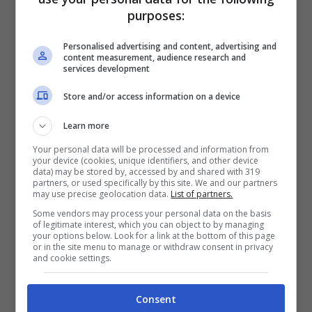
pietra e dalle rocce granitiche, questo
purposes:
paese cattura subito l’attenzione per la
Personalised advertising and content, advertising and
bellezza delle sue architetture. Le case,
content measurement, audience research and
services development
infatti, sono realizzate in pietra, e
Store and/or access information on a device
affascinano per la loro particolarità. Il
granito, invece, rende questo borgo
Learn more
davvero suggestivo, come se racontasse,
Your personal data will be processed and information from
your device (cookies, unique identifiers, and other device
attraverso questo materiale, la storia che è
data) may be stored by, accessed by and shared with 319
partners, or used specifically by this site. We and our partners
may use precise geolocation data.
List of partners.
passata fra le vie di questo paese.
Some vendors may process your personal data on the basis
of legitimate interest, which you can object to by managing
your options below. Look for a link at the bottom of this page
Da non perdere il nuraghe Aeddos, che si
or in the site menu to manage or withdraw consent in privacy
and cookie settings.
contraddistingue per la sua maestosità e
che risale all’Età del Bronzo ed è realizzato
Consent
interamente di granito.
Ma un altro