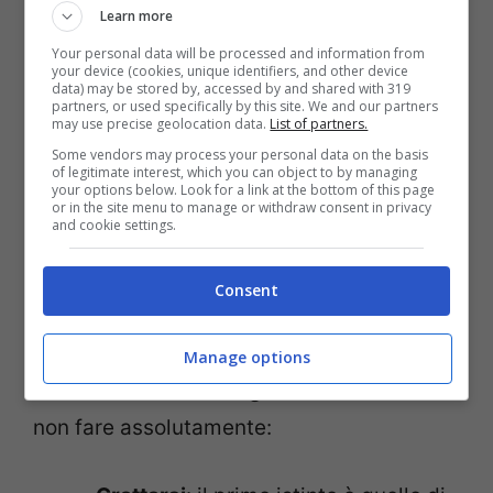
Learn more
Your personal data will be processed and information from
your device (cookies, unique identifiers, and other device
data) may be stored by, accessed by and shared with 319
partners, or used specifically by this site. We and our partners
may use precise geolocation data.
List of partners.
Some vendors may process your personal data on the basis
of legitimate interest, which you can object to by managing
Meduse, ecco che cosa non fare in caso di punture:
your options below. Look for a link at the bottom of this page
or in the site menu to manage or withdraw consent in privacy
sbagliano in tantissimi – viagginews.com
and cookie settings.
Moltissime persone tendono a ricorrere a
Consent
rimedi di fortuna, credendo che siano
efficaci, o a compiere azioni
Manage options
assolutamente sconsigliate. Ecco che cosa
non fare assolutamente: