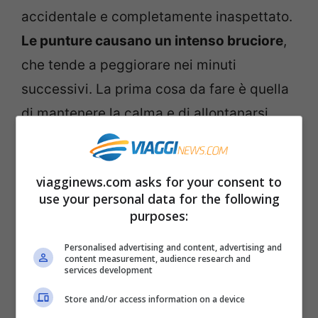
accidentale e completamente inaspettato.
Le punture causano un intenso bruciore
,
che tende a peggiorare nei minuti
successivi. La prima cosa da fare è quella
di mantenere la calma e di allontanarsi
dall’area incriminata. Se si è in compagnia,
si consiglia di avvertire subito gli altri
viagginews.com asks for your consent to
dell’accaduto e di farsi aiutare a tornare a
use your personal data for the following
riva.
purposes:
Personalised advertising and content, advertising and
content measurement, audience research and
services development
Store and/or access information on a device