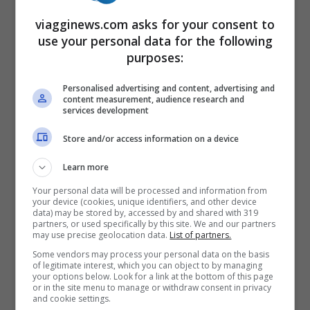
gioiello ricco di botteghe di maestri del
viagginews.com asks for your consent to
use your personal data for the following
gioiello, del cuoio, della ceramica e del
purposes:
coltello. Alcuni esemplari, molto antichi,
sono custoditi presso il Parco Museo
Personalised advertising and content, advertising and
content measurement, audience research and
services development
S’Abba Frisca. Una visita a questo museo è
d’obbligo per conoscere le tradizioni del
Store and/or access information on a device
posto. Non solo ma
si può visitare anche il
Learn more
sito archeologico di Tiscali
, situato tra il
Your personal data will be processed and information from
your device (cookies, unique identifiers, and other device
Supramonte di Dorgali e quello di Oliena.
data) may be stored by, accessed by and shared with 319
partners, or used specifically by this site. We and our partners
may use precise geolocation data.
List of partners.
Qui si trovano resti di capanne,
Some vendors may process your personal data on the basis
of legitimate interest, which you can object to by managing
probabilmente di epoca nuragica e
your options below. Look for a link at the bottom of this page
or in the site menu to manage or withdraw consent in privacy
romana.
Nel centro storico si trovano
and cookie settings.