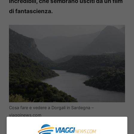
incredibili, che sembrano usciti da un film
di fantascienza.
Cosa fare e vedere a Dorgali in Sardegna –
viagginews.com
Il centro storico del paese è un vero