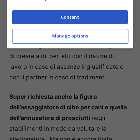
Ma queste nuove figure emergenti, negli
anni che ci attendono, saranno sempre più
Consent
richieste. Qualche esempio?
Nei prossimi
anni andrà per la maggiore il fornitore di
Manage options
alibi
: il “bugiardo professionista” in grado
di creare alibi perfetti con il datore di
lavoro in caso di assenze ingiustificate o
con il partner in caso di tradimenti.
Super richiesta anche la figura
dell’assaggiatore di cibo per cani e quella
dell’annusatore di prosciutti
negli
stabilimenti in modo da valutare la
stagionatura. Ma non è ancora finita