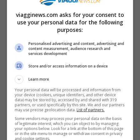
viagginews.com asks for your consent to
use your personal data for the following
purposes:
Personalised advertising and content, advertising and
content measurement, audience research and
services development
Questi lavori “strani” in futuro saranno i più richiesti e
Store and/or access information on a device
pagati/Viagginews.com
Learn more
In base ad una ricerca svolta dalla tech
Your personal data will be processed and information from
your device (cookies, unique identifiers, and other device
company Fiscozen è emerso che
stanno
data) may be stored by, accessed by and shared with 319
partners, or used specifically by this site. We and our partners
may use precise geolocation data.
List of partners.
sorgendo nuove professioni
Some vendors may process your personal data on the basis
assolutamente innovative e che, a molti,
of legitimate interest, which you can object to by managing
your options below. Look for a link at the bottom of this page
potrebbero sembrare addirittura assurde.
or in the site menu to manage or withdraw consent in privacy
and cookie settings.