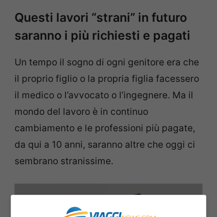
Questi lavori “strani” in futuro
saranno i più richiesti e pagati
Un tempo il sogno di ogni genitore era che
il proprio figlio o la propria figlia facessero
il medico o l’avvocato o l’ingegnere. Ma il
mondo del lavoro è in continuo
cambiamento e le professioni più pagate,
da qui a 10 anni, saranno altre che oggi ci
sembrano stranissime.