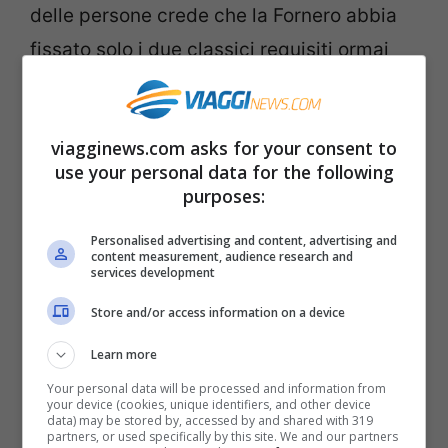
delle persone crede che la Fornero abbia
fissato solo i due classici requisiti ormai
noti a tutti: per andare in pensione occorre
avere almeno 67 anni e minimo 20 anni di
viagginews.com asks for your consent to
contributi. Purtroppo non è così:
dietro
use your personal data for the following
questa legge si nascondono mille altre
purposes:
insidie.
Personalised advertising and content, advertising and
content measurement, audience research and
services development
Store and/or access information on a device
Learn more
Your personal data will be processed and information from
your device (cookies, unique identifiers, and other device
data) may be stored by, accessed by and shared with 319
partners, or used specifically by this site. We and our partners