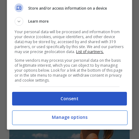
usarla come se niente fosse. Bisogna
Store and/or access information on a device
controllare se presenta grumi o un odore
strano, perché in tal caso ormai è andata a
Learn more
male e non protegge più come prima. La
Your personal data will be processed and information from
your device (cookies, unique identifiers, and other device
protezione solare si conserva per circa un
data) may be stored by, accessed by and shared with 319
partners, or used specifically by this site. We and our partners
may use precise geolocation data.
List of partners.
anno, ma solo se tenuta nel modo corretto.
Some vendors may process your personal data on the basis
of legitimate interest, which you can object to by managing
your options below. Look for a link at the bottom of this page
or in the site menu to manage or withdraw consent in privacy
and cookie settings.
Consent
Manage options