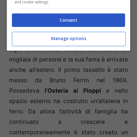
and cookie settings.
Consent
Vicino Treviso un parco divertimenti realizzato a mano:
scopriamolo Fonte Fb Osteria ai Pioppi (Viagginews.com)
Manage options
Ogni anno viene visitato da decine di
migliaia di persone e la sua fama è arrivata
anche all’estero. Il primo tassello è stato
messo da Bruno Ferrin nel 1969.
Possedeva
l’Osteria ai Pioppi
e nello
spazio esterno ha costruito un’altalena in
ferro. Da allora l’attività di famiglia ha
continuato a crescere e
contemporaneamente è stato creato un