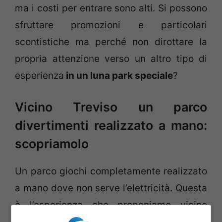
ma i costi per entrare sono alti. Si possono
sfruttare promozioni e particolari
scontistiche ma perché non dirottare la
propria attenzione verso un altro tipo di
esperienza
in un luna park speciale
?
Vicino Treviso un parco
divertimenti realizzato a mano:
scopriamolo
Un parco giochi completamente realizzato
a mano dove non serve l’elettricità. Questa
è l’esperienza che proponiamo vicino
Treviso per insegnare ai bambini il rispetto