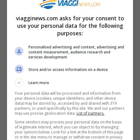
dell’ambiente e del nostro pianeta. Un
viagginews.com asks for your consent to
luogo in cui divertirsi in modo genuino,
use your personal data for the following
sano e circondati dalla natura. Il luna park
purposes:
ad elettricità zero
è un’alternativa
Personalised advertising and content, advertising and
content measurement, audience research and
sostenibile ai più famosi parchi
services development
divertimento prima citati.
Store and/or access information on a device
Learn more
Your personal data will be processed and information from
your device (cookies, unique identifiers, and other device
data) may be stored by, accessed by and shared with 319
partners, or used specifically by this site. We and our partners
may use precise geolocation data.
List of partners.
Some vendors may process your personal data on the basis
of legitimate interest, which you can object to by managing
your options below. Look for a link at the bottom of this page
or in the site menu to manage or withdraw consent in privacy