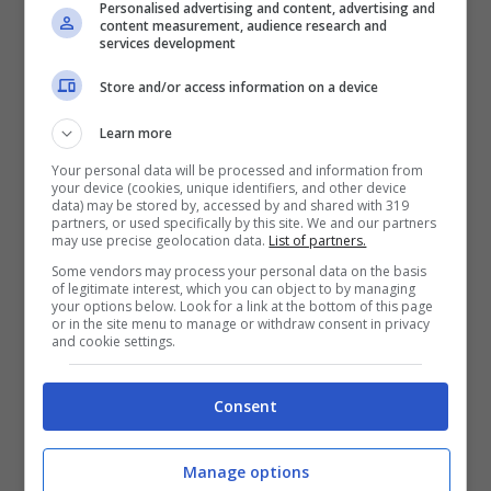
Personalised advertising and content, advertising and
content measurement, audience research and
services development
Store and/or access information on a device
Learn more
Your personal data will be processed and information from
your device (cookies, unique identifiers, and other device
data) may be stored by, accessed by and shared with 319
partners, or used specifically by this site. We and our partners
may use precise geolocation data.
List of partners.
Some vendors may process your personal data on the basis
of legitimate interest, which you can object to by managing
L’accessorio per l’estate 2025: il must have della
your options below. Look for a link at the bottom of this page
or in the site menu to manage or withdraw consent in privacy
stagione – Viagginews.com
and cookie settings.
Dalle borse più semplici, fino agli uncinetti
Consent
più complessi, la borsa
crochet
non può
mancare nell’armadio estivo di chi ama
Manage options