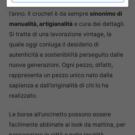
essere sempre alla moda e
chic
tutto
l’anno. Il crochet è da sempre
sinonimo di
manualità, artigianalità
e cura dei dettagli.
Si tratta di una lavorazione vintage, la
quale oggi coniuga il desiderio di
autenticità e sostenibilità perseguito dalle
nuove generazioni. Ogni pezzo, difatti,
rappresenta un pezzo unico nato dalla
sapienza e dall’originalità di chi lo ha
realizzato.
Le borse all’uncinetto possono essere
facilmente abbinate ai look da mattina, per
passeggiare in città o nelle località