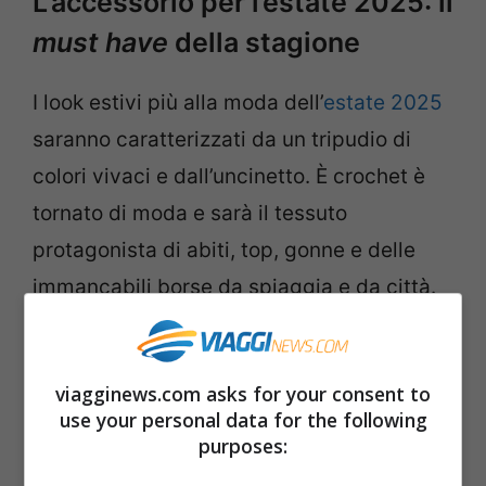
L’accessorio per l’estate 2025: il
must have
della stagione
I look estivi più alla moda dell’
estate 2025
saranno caratterizzati da un tripudio di
colori vivaci e dall’uncinetto. È crochet è
tornato di moda e sarà il tessuto
protagonista di abiti, top, gonne e delle
immancabili borse da spiaggia e da città.
Le borse all’uncinetto estive
, difatti,
saranno l’elemento
must have
della
viagginews.com asks for your consent to
prossima estate, da abbinare con i look più
use your personal data for the following
minimale e quelli più elaborati.
purposes: