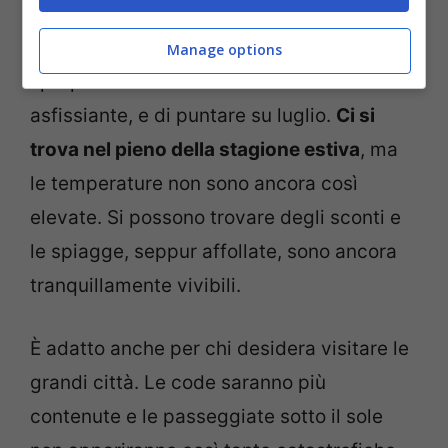
Gli esperti consigliano di escludere
agosto, a causa del numero
Manage options
sproporzionato di turisti e del caldo
asfissiante, e di puntare su luglio.
Ci si
trova nel pieno della stagione estiva
, ma
le temperature non sono ancora così
elevate. Si possono trovare degli sconti e
le spiagge, seppur affollate, sono ancora
tranquillamente vivibili.
È adatto anche per chi desidera visitare le
grandi città. Le code saranno più
contenute e le passeggiate sotto il sole