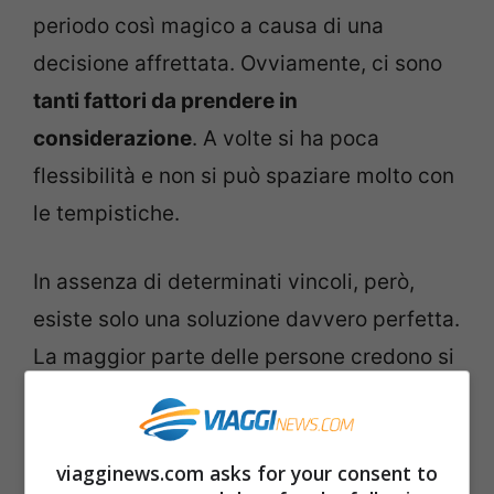
periodo così magico a causa di una
decisione affrettata. Ovviamente, ci sono
tanti fattori da prendere in
considerazione
. A volte si ha poca
flessibilità e non si può spaziare molto con
le tempistiche.
In assenza di determinati vincoli, però,
esiste solo una soluzione davvero perfetta.
La maggior parte delle persone credono si
tratti di settembre. In effetti, è un mese
dove fa meno caldo, ci sono meno
individui e la quasi tutti i giovani è già
viagginews.com asks for your consent to