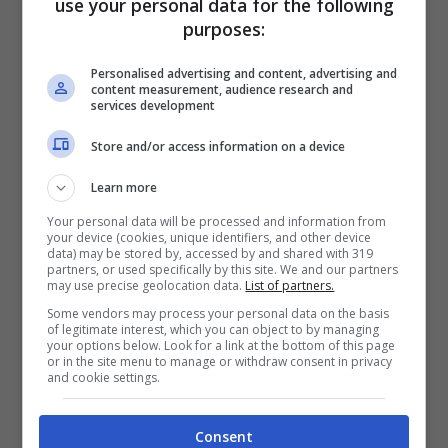
use your personal data for the following
tornata a scuola. Di contro, tuttavia,
purposes:
l’incertezza del meteo e le giornate più
Personalised advertising and content, advertising and
corte non lo rendono tra i migliori.
content measurement, audience research and
services development
Store and/or access information on a device
Learn more
Your personal data will be processed and information from
your device (cookies, unique identifiers, and other device
data) may be stored by, accessed by and shared with 319
partners, or used specifically by this site. We and our partners
may use precise geolocation data.
List of partners.
Some vendors may process your personal data on the basis
of legitimate interest, which you can object to by managing
your options below. Look for a link at the bottom of this page
or in the site menu to manage or withdraw consent in privacy
and cookie settings.
Quando prendere le ferie: è questo il mese davvero
perfetto – viagginews.com
Consent