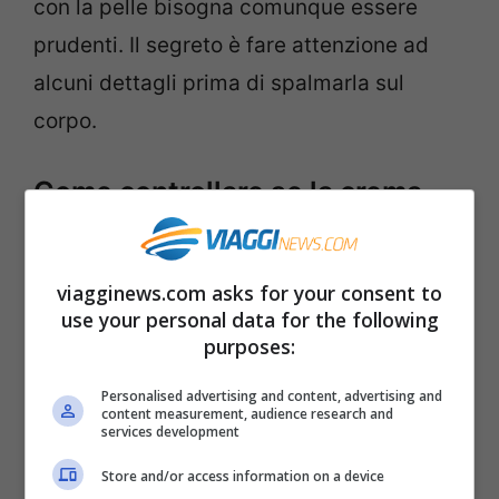
con la pelle bisogna comunque essere
prudenti. Il segreto è fare attenzione ad
alcuni dettagli prima di spalmarla sul
corpo.
Come controllare se la crema
solare è sicura
viagginews.com asks for your consent to
Secondo dei test condotti in laboratorio la
use your personal data for the following
maggior parte dei prodotti per la
purposes:
protezione solare è sicura ben oltre la data
Personalised advertising and content, advertising and
di scadenza. Se la confezione è tenuta ben
content measurement, audience research and
services development
chiusa e conservata secondo le indicazioni
Store and/or access information on a device
anzi la si può usare per ben
14 mesi oltre il