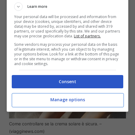
limite stabilito
. Quando si apre il tubetto o
Learn more
lo spray bisogna però fare attenzione
Your personal data will be processed and information from
your device (cookies, unique identifiers, and other device
prima di tutto all’odore della crema.
data) may be stored by, accessed by and shared with 319
partners, or used specifically by this site. We and our partners
may use precise geolocation data.
List of partners.
Some vendors may process your personal data on the basis
of legitimate interest, which you can object to by managing
your options below. Look for a link at the bottom of this page
or in the site menu to manage or withdraw consent in privacy
and cookie settings.
Consent
Manage options
Come controllare se la crema solare è sicura. –
(viagginews.com)