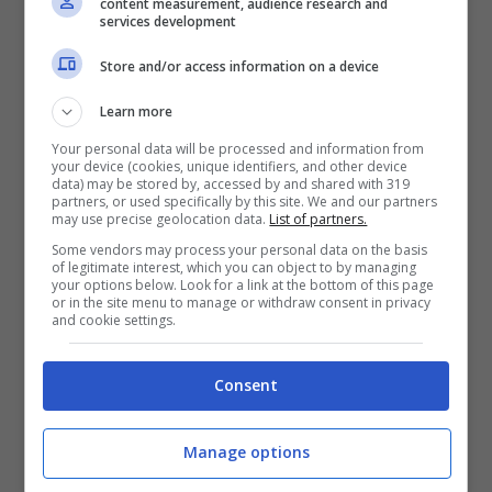
content measurement, audience research and
2 peperoni
services development
2 pomodori
Store and/or access information on a device
Sale
Learn more
Pepe
Your personal data will be processed and information from
your device (cookies, unique identifiers, and other device
data) may be stored by, accessed by and shared with 319
Per la marinatura:
partners, or used specifically by this site. We and our partners
may use precise geolocation data.
List of partners.
Some vendors may process your personal data on the basis
100 g di yogurt greco
of legitimate interest, which you can object to by managing
your options below. Look for a link at the bottom of this page
20 ml di olio extravergine d’oliva
or in the site menu to manage or withdraw consent in privacy
and cookie settings.
Mezzo cucchiaino di cumino in
polvere
Consent
1 spicchio d’aglio
Mezzo cucchiaino di pepe
Manage options
Mezzo cucchiaino di sale