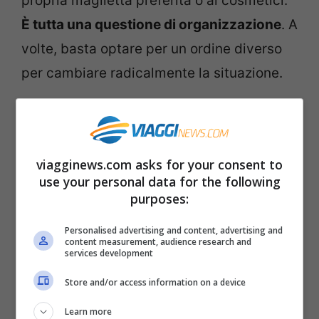
propria maglietta preferita o ai cosmetici.
È tutta una questione di organizzazione
. A
volte, basta optare per un ordine diverso
per cambiare radicalmente la situazione.
viagginews.com asks for your consent to
use your personal data for the following
purposes:
Personalised advertising and content, advertising and
content measurement, audience research and
services development
Store and/or access information on a device
Valigia, basta rinunce: ecco come sfruttare tutti gli spazi –
Learn more