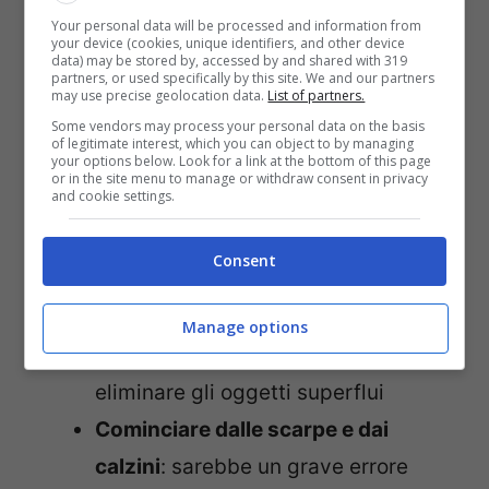
viagginews.com
Your personal data will be processed and information from
your device (cookies, unique identifiers, and other device
data) may be stored by, accessed by and shared with 319
Ecco che cosa fare:
partners, or used specifically by this site. We and our partners
may use precise geolocation data.
List of partners.
Some vendors may process your personal data on the basis
Fare una lista
: non ha senso aprire
of legitimate interest, which you can object to by managing
your options below. Look for a link at the bottom of this page
l’armadio e cominciare a spostare gli
or in the site menu to manage or withdraw consent in privacy
and cookie settings.
indumenti dalle stampelle alla
valigia. È meglio, prima, avere un
Consent
piano preciso. Dopo aver stilato il
proprio elenco, si consiglia di
Manage options
rileggerlo con attenzione e di
eliminare gli oggetti superflui
Cominciare dalle scarpe e dai
calzini
: sarebbe un grave errore