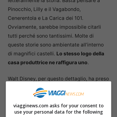
letteralmente la storia. Basta pensare a
Pinocchio, Lilly e il Vagabondo,
Cenerentola e La Carica dei 101.
Ovviamente, sarebbe impossibile citarli
tutti perché sono tantissimi. Molte di
queste storie sono ambientate all’interno
di magnifici castelli.
Lo stesso logo della
casa produttrice ne raffigura uno
.
Walt Disney, per questo dettaglio, ha preso
ispirazione da un castello realmente
esistente. È abbastanza moderno, ma la
viagginews.com asks for your consent to
sua imponenza è in grado di lasciare tutti a
use your personal data for the following
bocca aperta. Basta guardarlo per sentirsi