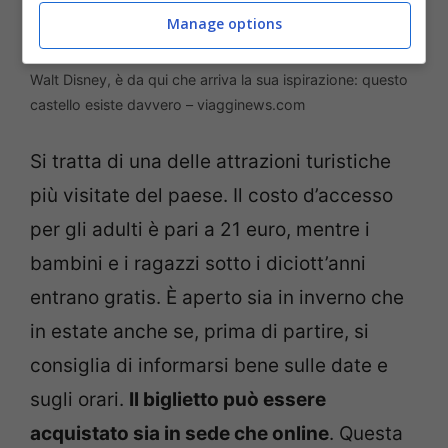
Manage options
Walt Disney, è da qui che arriva la sua ispirazione: questo
castello esiste davvero – viagginews.com
Si tratta di una delle attrazioni turistiche
più visitate del paese. Il costo d’accesso
per gli adulti è pari a 21 euro, mentre i
bambini e i ragazzi sotto i diciott’anni
entrano gratis. È aperto sia in inverno che
in estate anche se, prima di partire, si
consiglia di informarsi bene sulle date e
sugli orari.
Il biglietto può essere
acquistato sia in sede che online
. Questa