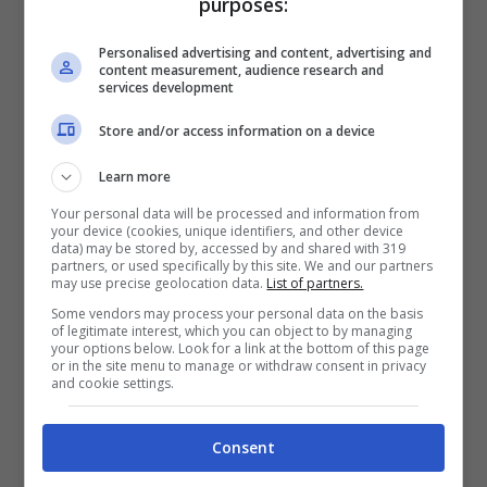
purposes:
all’interno di una fiaba. Si sta parlando di
Personalised advertising and content, advertising and
del Castello di Neuschwanstein, in
content measurement, audience research and
services development
Germania. È circondato dalla natura,
Store and/or access information on a device
presenta delle torri spendide
ed è di
colore bianco. I suoi tratti caratteristici si
Learn more
possono riconoscere in La Bella
Your personal data will be processed and information from
your device (cookies, unique identifiers, and other device
Addormentata e Cenerentola.
data) may be stored by, accessed by and shared with 319
partners, or used specifically by this site. We and our partners
may use precise geolocation data.
List of partners.
Some vendors may process your personal data on the basis
of legitimate interest, which you can object to by managing
your options below. Look for a link at the bottom of this page
or in the site menu to manage or withdraw consent in privacy
and cookie settings.
Consent