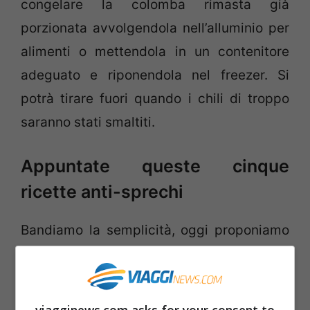
congelare la colomba rimasta già
porzionata avvolgendola nell’alluminio per
alimenti o mettendola in un contenitore
adeguato e riponendola nel freezer. Si
potrà tirare fuori quando i chili di troppo
saranno stati smaltiti.
Appuntate queste cinque
ricette anti-sprechi
Bandiamo la semplicità, oggi proponiamo
delle ricette golose che trasformeranno la
colomba avanzata in un nuovo delizioso
dolce. Basta poco per rendere speciale