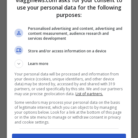
viagginews.com asks for your consent to
una fetta di colomba. Usate la
crema di
use your personal data for the following
purposes:
ricotta, il miele, la panna
e decorate il tutto
con pezzetti di fragole.
Personalised advertising and content, advertising and
content measurement, audience research and
services development
Store and/or access information on a device
Learn more
Your personal data will be processed and information from
your device (cookies, unique identifiers, and other device
data) may be stored by, accessed by and shared with 319
partners, or used specifically by this site. We and our partners
may use precise geolocation data.
List of partners.
Some vendors may process your personal data on the basis
of legitimate interest, which you can object to by managing
your options below. Look for a link at the bottom of this page
or in the site menu to manage or withdraw consent in privacy
and cookie settings.
Appuntate queste cinque ricette anti-sprechi
(Viagginews.com)