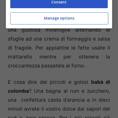
Consent
Se, invece, avete tempo di assottigliare le
Manage options
fette e renderle croccanti potete creare
una gustosa millefoglie alternando le
sfoglie ad una crema di formaggio e salsa
di fragole. Per appiattire le fette usate il
mattarello mentre per ottenere la
croccantezza passatele al forno.
E cosa dire dei piccoli e golosi
babà di
colomba
? Una bagna al rum e zucchero,
una confettura calda d’arancia e in dieci
minuti avrete il vostro dolce dai sapori del
sud e zero spreco. Per i più piccoli c’è