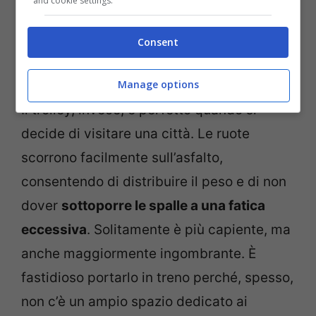
and cookie settings.
Consent
Partire con lo zaino o con il trolley, ecco come scegliere: i
criteri da non sottovalutare – viagginews.com
Manage options
Il trolley, invece, è perfetto quando si
decide di visitare una città. Le ruote
scorrono facilmente sull’asfalto,
consentendo di distribuire il peso e di non
dover
sottoporre le spalle a una fatica
eccessiva
. Solitamente è più capiente, ma
anche maggiormente ingombrante. È
fastidioso portarlo in treno perché, spesso,
non c’è un ampio spazio dedicato ai