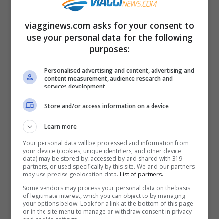
cosa da tenere a mente è
la natura del
viagginews.com asks for your consent to
viaggio
. Se è di breve durata e comporta
use your personal data for the following
numerosi spostamenti tra un alloggio
purposes:
all’altro, magari passando per strade
Personalised advertising and content, advertising and
content measurement, audience research and
impervie e incerte, è preferibile optare per
services development
lo zaino.
Store and/or access information on a device
Learn more
Your personal data will be processed and information from
your device (cookies, unique identifiers, and other device
data) may be stored by, accessed by and shared with 319
partners, or used specifically by this site. We and our partners
may use precise geolocation data.
List of partners.
Some vendors may process your personal data on the basis
of legitimate interest, which you can object to by managing
your options below. Look for a link at the bottom of this page
or in the site menu to manage or withdraw consent in privacy