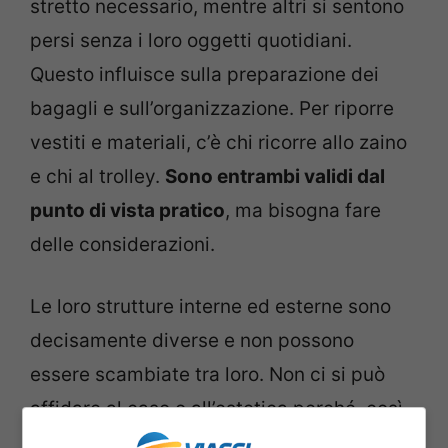
stretto necessario, mentre altri si sentono
persi senza i loro oggetti quotidiani.
Questo influisce sulla preparazione dei
bagagli e sull’organizzazione. Per riporre
vestiti e materiali, c’è chi ricorre allo zaino
e chi al trolley.
Sono entrambi validi dal
punto di vista pratico
, ma bisogna fare
delle considerazioni.
Le loro strutture interne ed esterne sono
decisamente diverse e non possono
essere scambiate tra loro. Non ci si può
affidare al caso o all’estetica perché, così
facendo, si rischierà di sbagliare. La prima