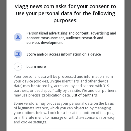
aerea senza occupare spazio.
viagginews.com asks for your consent to
use your personal data for the following
Il supporto per telefono.
Consente di
purposes:
appendere lo smartphone sullo schienale
Personalised advertising and content, advertising and
content measurement, audience research and
del sedile davanti e rende più facile la
services development
visione di video e film. Sarà come avere un
Store and/or access information on a device
piccolo cinema a portata di mano.
Learn more
Your personal data will be processed and information from
Il cuscino da viaggio gonfiabile.
Non
your device (cookies, unique identifiers, and other device
data) may be stored by, accessed by and shared with 319
occupa spazio in valigia perché è così
partners, or used specifically by this site. We and our partners
may use precise geolocation data.
List of partners.
piccolo da entrare anche in borsa.
Some vendors may process your personal data on the basis
All’occorrenza basterà gonfiarlo per
of legitimate interest, which you can object to by managing
your options below. Look for a link at the bottom of this page
appoggiare la testa sul morbido. Farà
or in the site menu to manage or withdraw consent in privacy
and cookie settings.
dormire sonni tranquilli anche sul più