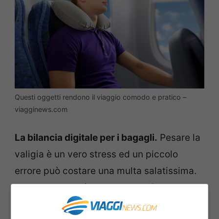
Questi oggetti rendono il viaggio comodo e pratico –
viagginews.com
La bilancia digitale per i bagagli.
Pesare la
valigia è un vero stress ed un piccolo
errore può costare una multa salatissima.
Con pochi euro è possibile verificare che
rispetti i limiti imposti dalla compagnia