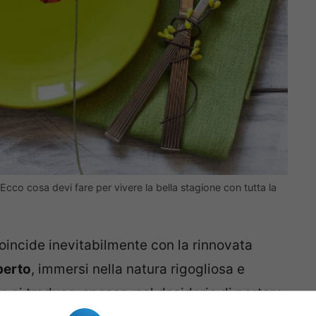
 Ecco cosa devi fare per vivere la bella stagione con tutta la
 coincide inevitabilmente con la rinnovata
aperto
, immersi nella natura rigogliosa e
o si traduce, spesso, nel desiderio di portare