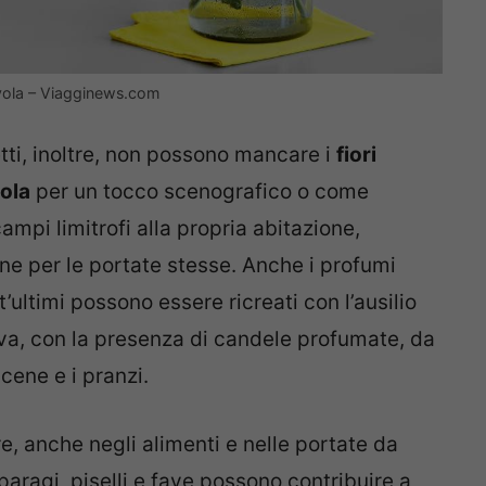
avola – Viagginews.com
etti, inoltre, non possono mancare i
fiori
vola
per un tocco scenografico o come
campi limitrofi alla propria abitazione,
ne per le portate stesse. Anche i profumi
ultimi possono essere ricreati con l’ausilio
ativa, con la presenza di candele profumate, da
 cene e i pranzi.
re, anche negli alimenti e nelle portate da
paragi, piselli e fave possono contribuire a