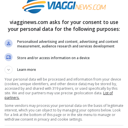
casa.
imaverili
caratterizzano gli ambienti
viagginews.com asks for your consent to use
periodo dell’anno, restituendo un
your personal data for the following purposes:
esterna e l’intimità della propria casa.
Personalised advertising and content, advertising and content
measurement, audience research and services development
 portarla sulla tua tavola
Store and/or access information on a device
Learn more
a primaverile in casa consiste nel giocare
Your personal data will be processed and information from your device
.
Tonalità vivaci, tessuti
dalle
nuance
vibranti
(cookies, unique identifiers, and other device data) may be stored by,
accessed by and shared with 319 partners, or used specifically by this
una sensazione di pace e allegria all’interno
site. We and our partners may use precise geolocation data.
List of
partners.
ena è possibile utilizzare tovaglie, tovaglioli
Some vendors may process your personal data on the basis of legitimate
 richiamare i toni della natura e le sue
interest, which you can object to by managing your options below. Look
for a link at the bottom of this page or in the site menu to manage or
withdraw consent in privacy and cookie settings.