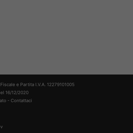
iscale e Partita I.V.A. 12279101005
del 16/12/2020
ato -
Contattaci
dv