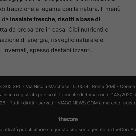
di tradizione e legame con la natura. Il menù
o da
insalate fresche, risotti a base di
utta da preparare in casa. Cibi nutrienti e
azione di energia, risveglio naturale e
 invernali, spesso destabilizzanti.
 365 SRL - Via Nicola Marchese 10, 00141 Roma (RM) - Codice F
alistica registrata presso il Tribunale di Roma con n°143/2020 
 - Tutti i diritti riservati - VIAGGINEWS.COM è marchio registr
e attività pubblicitarie su questo sito sono gestite da theCoreA