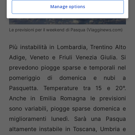
Manage options
Le previsioni per il weekend di Pasqua (Viagginews.com)
Più instabilità in Lombardia, Trentino Alto
Adige, Veneto e Friuli Venezia Giulia. Si
prevedono piogge sparse e temporali nel
pomeriggio di domenica e nubi a
Pasquetta. Temperature tra 15 e 20°.
Anche in Emilia Romagna le previsioni
sono variabili, piogge sparse domenica e
miglioramenti lunedì. Sarà una Pasqua
altamente instabile in Toscana, Umbria e