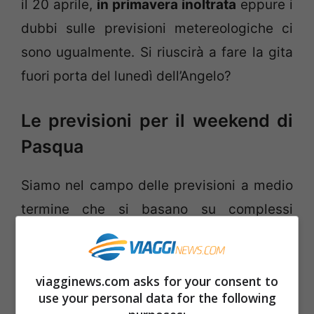
il 20 aprile,
in primavera inoltrata
eppure i
dubbi sulle previsioni metereologiche ci
sono ugualmente. Si riuscirà a fare la gita
fuori porta del lunedì dell’Angelo?
Le previsioni per il weekend di
Pasqua
Siamo nel campo delle previsioni a medio
termine che si basano su complessi
modelli fisico-matematici e hanno ad oggi
un’attendibilità intorno al 70%. Più ci
viagginews.com asks for your consent to
avviciniamo ai giorni di festa maggiore
use your personal data for the following
sarà questa attendibilità. Per ora a Pasqua