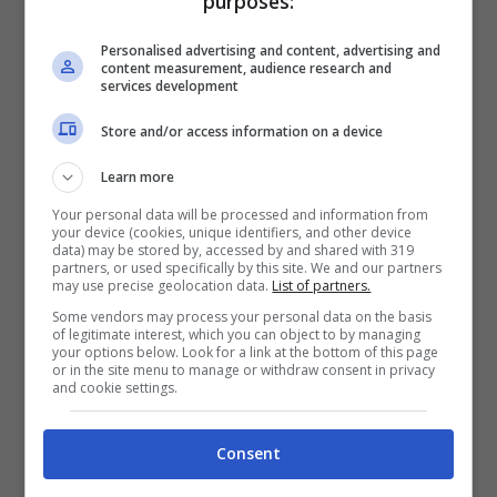
purposes:
si segnalano cieli variabili e piogge isolate
Personalised advertising and content, advertising and
in Valle d’Aosta, Piemonte, Liguria e sulle
content measurement, audience research and
services development
zone alpine e pre-alpine. Miglioramento a
Store and/or access information on a device
Pasquetta con ampie schiarite anche se
rovesci pomeridiani non si possono
Learn more
escludere
. Le temperature oscilleranno tra
Your personal data will be processed and information from
your device (cookies, unique identifiers, and other device
14 e 18°.
data) may be stored by, accessed by and shared with 319
partners, or used specifically by this site. We and our partners
may use precise geolocation data.
List of partners.
Some vendors may process your personal data on the basis
of legitimate interest, which you can object to by managing
your options below. Look for a link at the bottom of this page
or in the site menu to manage or withdraw consent in privacy
and cookie settings.
Consent