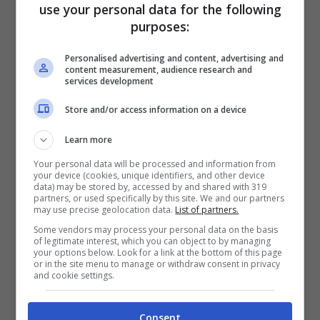
use your personal data for the following
Anche il vecchio lavatoio comunale
purposes:
rappresenta un punto di interesse non
Personalised advertising and content, advertising and
indifferente.
content measurement, audience research and
services development
Store and/or access information on a device
Learn more
Your personal data will be processed and information from
your device (cookies, unique identifiers, and other device
data) may be stored by, accessed by and shared with 319
partners, or used specifically by this site. We and our partners
may use precise geolocation data.
List of partners.
Some vendors may process your personal data on the basis
of legitimate interest, which you can object to by managing
your options below. Look for a link at the bottom of this page
or in the site menu to manage or withdraw consent in privacy
and cookie settings.
Un castello medievale e un borgo da scoprire: il weekend
non è mai stato così divertente – viagginews.com
Consent