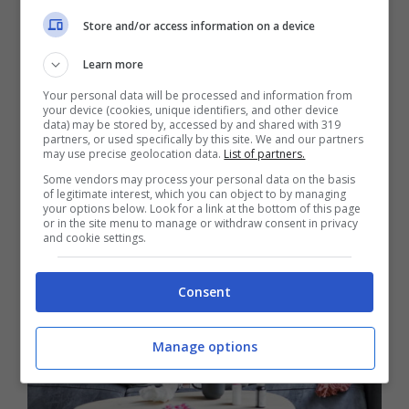
invece si sta male a causa di un virus
Store and/or access information on a device
olfatto e gusto risultano fuori uso per tre o
Learn more
quattro giorni, almeno finché non si
Your personal data will be processed and information from
migliora. il sapore del cibo risulta molto
your device (cookies, unique identifiers, and other device
data) may be stored by, accessed by and shared with 319
partners, or used specifically by this site. We and our partners
attenuato rispetto al solito.
may use precise geolocation data.
List of partners.
Some vendors may process your personal data on the basis
of legitimate interest, which you can object to by managing
your options below. Look for a link at the bottom of this page
or in the site menu to manage or withdraw consent in privacy
and cookie settings.
Consent
Manage options