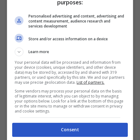
purposes:
medico e fargli una proposta importante.
Personalised advertising and content, advertising and
content measurement, audience research and
services development
Store and/or access information on a device
Learn more
Your personal data will be processed and information from
your device (cookies, unique identifiers, and other device
data) may be stored by, accessed by and shared with 319
partners, or used specifically by this site. We and our partners
may use precise geolocation data.
List of partners.
Some vendors may process your personal data on the basis
of legitimate interest, which you can object to by managing
your options below. Look for a link at the bottom of this page
Anticipazioni Il Paradiso delle Signore, puntate 14-18
or in the site menu to manage or withdraw consent in privacy
and cookie settings.
aprile: Umberto aiuta Enrico (RaiPlay) – viagginews.com
Consent
Il commendatore, infatti, deciderà di