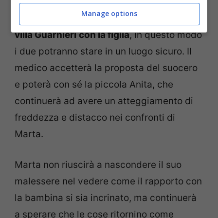
intervenire e non stare a guardare.
Manage options
Umberto proporrà ad Enrico di
trasferirsi a
villa Guarnieri
con la figlia
, in questo modo
i due potranno stare in un luogo sicuro. Il
medico accetterà la proposta del suocero
e poterà con sé la piccola Anita, che
continuerà ad avere un atteggiamento di
freddezza e distacco nei confronti di
Marta.
Marta non riuscirà a nascondere il suo
malessere nel vedere come il rapporto con
la bambina si sia incrinato, ma continuerà
a sperare che le cose ritornino come