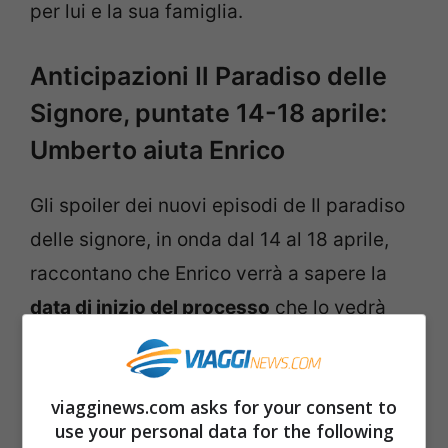
per lui e la sua famiglia.
Anticipazioni Il Paradiso delle
Signore, puntate 14-18 aprile:
Umberto aiuta Enrico
Gli spoiler dei nuovi episodi de Il paradiso
delle signore, in onda dal 14 al 18 aprile,
raccontano che Enrico verrà a sapere la
data di inizio del processo
che lo vedrà
testimone. Una notizia che aspettava da
molto tempo, ma che lo vedrà agitato e
viagginews.com asks for your consent to
pensieroso. Vista la situazione, il padre di
use your personal data for the following
Marta deciderà di andare incontro al