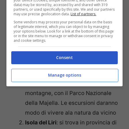
your device (cookies, unique identifiers, and other device
Ortona
: si tratta di una città
data) may be stored by, accessed by and shared with 319
partners, or used specifically by this site. We and our partners
abruzzese situata in provincia di
may use precise geolocation data.
List of partners.
Some vendors may process your personal data on the basis
Chieti, sul Mare Adriatico. Qui, è
of legitimate interest, which you can object to by managing
your options below. Look for a link at the bottom of this page
possibile rilassarsi in spiaggia e fare
or in the site menu to manage or withdraw consent in privacy
and cookie settings.
delle lunghe passeggiate lungo la
costa, godendo del vento tra i
Consent
capelli e delle acque cristalline. A
pochi chilometri di distanza, è
Manage options
possibile trovare anche le
montagne, con il Parco Nazionale
della Majella. Le escursioni daranno
modo di vivere ala natura da vicino
Isola del Liri
: si trova in provincia di