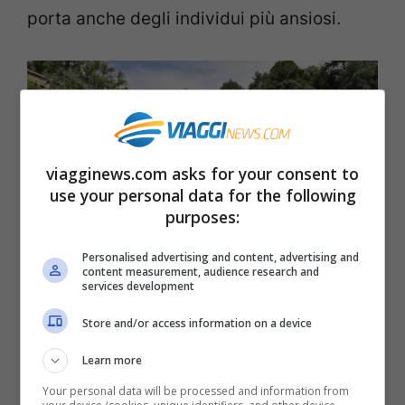
porta anche degli individui più ansiosi.
viagginews.com asks for your consent to
use your personal data for the following
purposes:
Personalised advertising and content, advertising and
content measurement, audience research and
services development
Dove andare il primo weekend di aprile: quattro mete da
sogno – viagginews.com
Store and/or access information on a device
Learn more
Ecco di quali si sta parlando:
Your personal data will be processed and information from