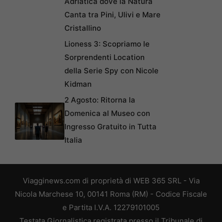
Adriatica dove la Natura
Canta tra Pini, Ulivi e Mare
Cristallino
Lioness 3: Scopriamo le
Sorprendenti Location
della Serie Spy con Nicole
Kidman
2 Agosto: Ritorna la
Domenica al Museo con
Ingresso Gratuito in Tutta
Italia
Viagginews.com di proprietà di WEB 365 SRL - Via
Nicola Marchese 10, 00141 Roma (RM) - Codice Fiscale
e Partita I.V.A. 12279101005
Testata Giornalistica registrata presso il Tribunale di