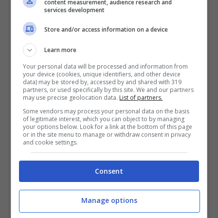
content measurement, audience research and
services development
Store and/or access information on a device
Roma, dove assistere alla fioritura dei ciliegi: uno
Learn more
spettacolo mozzafiato a due passi da casa –
Your personal data will be processed and information from
viagginews.com
your device (cookies, unique identifiers, and other device
data) may be stored by, accessed by and shared with 319
partners, or used specifically by this site. We and our partners
Ecco dove andare a Roma per assistere
may use precise geolocation data.
List of partners.
all’hanami:
Some vendors may process your personal data on the basis
of legitimate interest, which you can object to by managing
your options below. Look for a link at the bottom of this page
or in the site menu to manage or withdraw consent in privacy
Laghetto dell’Eur
: l’ingresso è
and cookie settings.
completamente gratuito e si
Consent
possono organizzare dei
piacevolissimi picnic. Basta sedersi
Manage options
sotto gli alberi, portare un telo e un