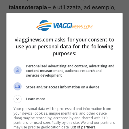
talassoterapia
– è utilizzata, ad esempio,
per contrastare disturbi come ansia e
depressione
. Favorisce, inoltre, la
produzione di endorfine – i cosiddetti
viagginews.com asks for your consent to
use your personal data for the following
ormoni del benessere
– che sono in grado
purposes:
di equilibrare l’umore.
Personalised advertising and content, advertising and
content measurement, audience research and
I tanti benefici del mare
services development
Store and/or access information on a device
I
benefici del mare
sono diversi.
Learn more
Semplicemente osservandolo proviamo
Your personal data will be processed and information from
pace e serenità
e questo ci porta ad avere
your device (cookies, unique identifiers, and other device
data) may be stored by, accessed by and shared with 319
una diminuzione della
pressione
partners, or used specifically by this site. We and our partners
may use precise geolocation data.
List of partners.