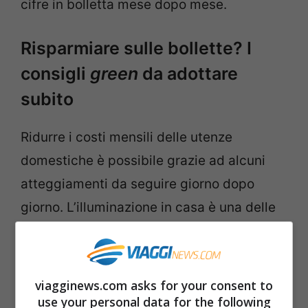
cifre in bolletta mese dopo mese.
Risparmiare sulle bollette? I
consigli
green
da adottare
subito
Ridurre i costi mensili delle utenze
domestiche è possibile grazie ad alcuni
atteggiamenti da seguire giorno dopo
giorno. L’illuminazione in casa è una delle
principali fonti di consumo, ma anche uno
degli aspetti più facilmente migliorabile
all’interno della propria residenza.
viagginews.com asks for your consent to
Sostituire tutte le
lampadine con i modelli
use your personal data for the following