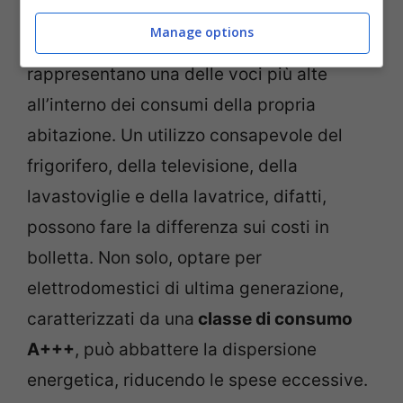
Manage options
I grandi elettrodomestici, inoltre,
rappresentano una delle voci più alte
all’interno dei consumi della propria
abitazione. Un utilizzo consapevole del
frigorifero, della televisione, della
lavastoviglie e della lavatrice, difatti,
possono fare la differenza sui costi in
bolletta. Non solo, optare per
elettrodomestici di ultima generazione,
caratterizzati da una
classe di consumo
A+++
, può abbattere la dispersione
energetica, riducendo le spese eccessive.