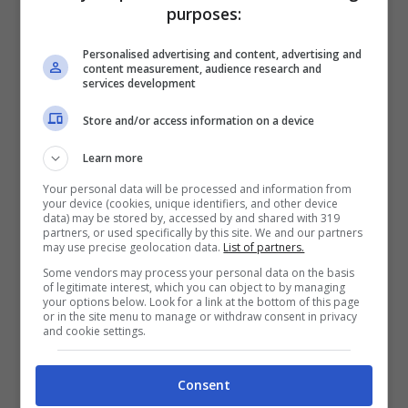
purposes:
a LED
, può contribuire a ridurre
drasticamente i costi in bolletta, fino al
Personalised advertising and content, advertising and
content measurement, audience research and
90% ogni mese.
services development
Store and/or access information on a device
Learn more
Your personal data will be processed and information from
your device (cookies, unique identifiers, and other device
data) may be stored by, accessed by and shared with 319
partners, or used specifically by this site. We and our partners
may use precise geolocation data.
List of partners.
Some vendors may process your personal data on the basis
of legitimate interest, which you can object to by managing
your options below. Look for a link at the bottom of this page
or in the site menu to manage or withdraw consent in privacy
and cookie settings.
Risparmiare sulle bollette? I consigli green da adottare
Consent
subito – Viagginews.com