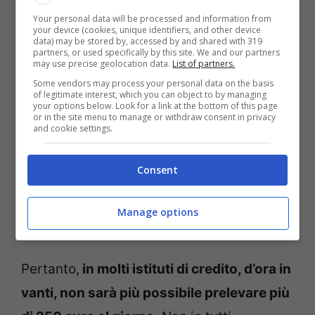
Your personal data will be processed and information from
your device (cookies, unique identifiers, and other device
Stop ai prelievi dei contanti: la strada
data) may be stored by, accessed by and shared with 319
partners, or used specifically by this site. We and our partners
verso cui ci stiamo dirigendo sembra
may use precise geolocation data.
List of partners.
urlare proprio questo. I continui prelievi e,
Some vendors may process your personal data on the basis
of legitimate interest, which you can object to by managing
dunque, i pagamenti con i contanti
your options below. Look for a link at the bottom of this page
or in the site menu to manage or withdraw consent in privacy
facilitano non solo la trasmissione di
and cookie settings.
eventuali germi e batteri ma agevolano,
Consent
soprattutto
attività illecite tra cui
l’evasione fiscale ai danni dello Stato e di
Manage options
tutta la comunità.
Pertanto,
in molti istituti di credito, d’ora in
vanti, non sarà più possibile prelevare più