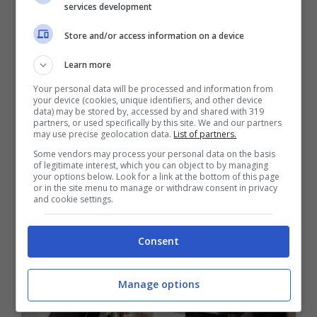
services development
accetta
. Perché scegliere la Romagna per
una vacanza con il proprio cane? Oltre alle
Store and/or access information on a device
spiagge attrezzate e agli hotel
Learn more
specializzati, il territorio offre un’ampia
Your personal data will be processed and information from
your device (cookies, unique identifiers, and other device
varietà di esperienze da vivere insieme
data) may be stored by, accessed by and shared with 319
partners, or used specifically by this site. We and our partners
agli amici pelosi.
may use precise geolocation data.
List of partners.
Some vendors may process your personal data on the basis
of legitimate interest, which you can object to by managing
your options below. Look for a link at the bottom of this page
or in the site menu to manage or withdraw consent in privacy
and cookie settings.
Consent
Manage options