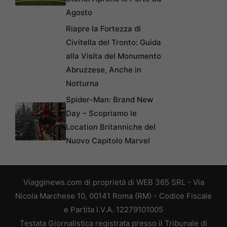
Agosto
Riapre la Fortezza di
Civitella del Tronto: Guida
alla Visita del Monumento
Abruzzese, Anche in
Notturna
Spider-Man: Brand New
Day – Scopriamo le
Location Britanniche del
Nuovo Capitolo Marvel
Viagginews.com di proprietà di WEB 365 SRL - Via
Nicola Marchese 10, 00141 Roma (RM) - Codice Fiscale
e Partita I.V.A. 12279101005
Testata Giornalistica registrata presso il Tribunale di