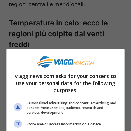
regioni centrali e meridionali.
Temperature in calo: ecco le
regioni più colpite dai venti
freddi
A partire da martedì 18 marzo, l’anticiclone
africano inizierà ad espandersi
dall’interno
viagginews.com asks for your consent to
del deserto del Sahara verso l’Europa
use your personal data for the following
purposes:
occidentale e il bacino del Mediterraneo
,
determinando una decisa stabilizzazione
Personalised advertising and content, advertising and
content measurement, audience research and
atmosferica.
services development
Store and/or access information on a device