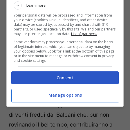
Learn more
Your personal data will be processed and information from
your device (cookies, unique identifiers, and other device
data) may be stored by, accessed by and shared with 319
partners, or used specifically by this site. We and our partners
may use precise geolocation data.
List of partners.
Some vendors may process your personal data on the basis
of legitimate interest, which you can object to by managing
your options below. Look for a link at the bottom of this page
or in the site menu to manage or withdraw consent in privacy
and cookie settings.
Ondata di freddo in arrivo: ecco le regioni più esposte ai
Consent
venti gelidi e al brusco calo termico – viagginews.com
Tuttavia, il lato orientale dell’alta pressione
Manage options
resterà vulnerabile, permettendo l’afflusso
di venti freddi dai Balcani che, pur non
rovinando il bel tempo, contribuiranno a