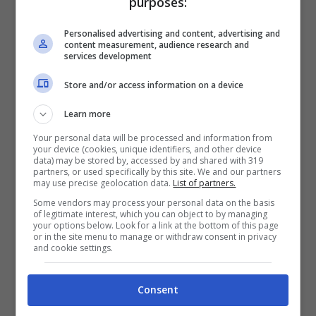
purposes:
destinazione e rientrare a casa, che si
Personalised advertising and content, advertising and
sottrae all’effettivo quantitativo di ore che
content measurement, audience research and
services development
si trascorrono nel luogo.
Store and/or access information on a device
Learn more
Your personal data will be processed and information from
your device (cookies, unique identifiers, and other device
data) may be stored by, accessed by and shared with 319
partners, or used specifically by this site. We and our partners
may use precise geolocation data.
List of partners.
Some vendors may process your personal data on the basis
of legitimate interest, which you can object to by managing
your options below. Look for a link at the bottom of this page
or in the site menu to manage or withdraw consent in privacy
and cookie settings.
Hurkle-durkling, cos’è e perché sceglierlo –
Consent
viagginews.com