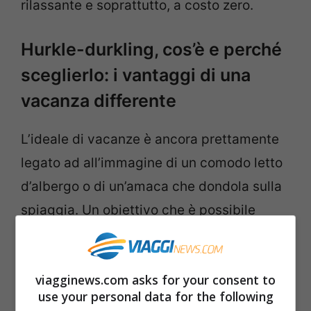
rilassante e soprattutto, a costo zero.
Hurkle-durkling, cos’è e perché
sceglierlo: i vantaggi di una
vacanza differente
L’ideale di vacanze è ancora prettamente
legato ad all’immagine di un comodo letto
d’albergo o di un’amaca che dondola sulla
spiaggia. Un obiettivo che è possibile
raggiungere, ma solo
dopo essersi
affannati tra organizzazioni stressanti e
viagginews.com asks for your consent to
spese elevate
. Il tutto considerando anche
use your personal data for the following
il tempo impiegato per raggiungere la