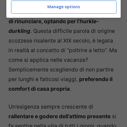
Manage options
Una prospettiva a cui
molti hanno deciso
di rinunciare, optando per l’
hurkle-
durkling
. Questa difficile parola di origine
scozzese risalente al XIX secolo, è legata
in realtà al concetto di “poltrire a letto”. Ma
come si applica nelle vacanze?
Semplicemente scegliendo di non partire
per lunghi e faticosi viaggi,
preferendo il
comfort di casa propria
.
Un’esigenza sempre crescente di
rallentare e godere dell’attimo presente
si
fa sentire nella vita di tutti i giorni, quando