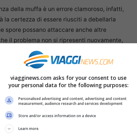
nza della muffa è un errore clamoroso, infatti,
 la certezza di essere riusciti a debellarla
ue spore possano attaccare anche altre
 che il problema non si ripresenti nuovamente,
omportamenti errati che contribuiscono alla
viagginews.com asks for your consent to use
no per non vedere più la muffa
your personal data for the following purposes:
 ambienti particolarmente umidi a
Personalised advertising and content, advertising and content
measurement, audience research and services development
a. Proprio per questo, il bagno è uno dei
Store and/or access information on a device
iscontrare questo problema. Fortunatamente,
vitando dei banalissimi errori,
si potrà
Learn more