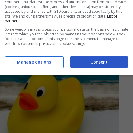
 non da poco
.
Your personal data will be processed and information from your device
(cookies, unique identifiers, and other device data) may be stored by,
accessed by and shared with 319 partners, or used specifically by this
site. We and our partners may use precise geolocation data.
List of
partners.
Some vendors may process your personal data on the basis of legitimate
interest, which you can object to by managing your options below. Look
for a link at the bottom of this page or in the site menu to manage or
withdraw consent in privacy and cookie settings.
Manage options
Consent