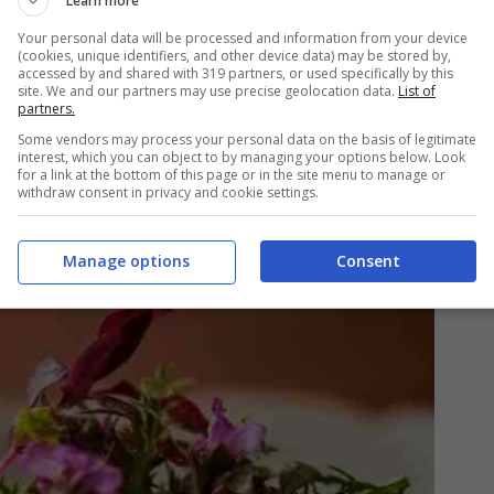
Learn more
Your personal data will be processed and information from your device
(cookies, unique identifiers, and other device data) may be stored by,
accessed by and shared with 319 partners, or used specifically by this
site. We and our partners may use precise geolocation data.
List of
partners.
aka
si sta preparando a diventare un punto di
Some vendors may process your personal data on the basis of legitimate
ondo. La città offre un mix perfetto di
sushi
interest, which you can object to by managing your options below. Look
for a link at the bottom of this page or in the site menu to manage or
se
, in un contesto dinamico e accogliente.
withdraw consent in privacy and cookie settings.
Manage options
Consent