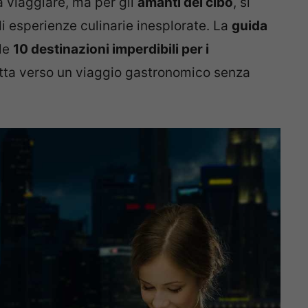
a viaggiare, ma per gli
amanti del cibo
, si
i esperienze culinarie inesplorate. La
guida
 le
10 destinazioni imperdibili per i
otta verso un viaggio gastronomico senza