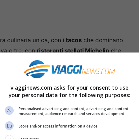
a culinaria unica, con i
tacos
che dominano
 va oltre, con
ristoranti stellati Michelin
che
velli di eccellenza.
 e Koh Samui
viagginews.com asks for your consent to use
your personal data for the following purposes:
raverso sapori intensi e contrastanti, dalla
Personalised advertising and content, advertising and content
delle sue isole. Lo
street food irresistibile
e i
measurement, audience research and services development
landese
offrono un’esperienza gustativa
Store and/or access information on a device