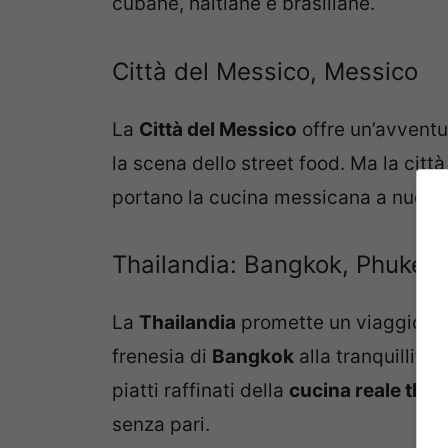
cubane, haitiane e brasiliane.
Città del Messico, Messico
La
Città del Messico
offre un’avventur
la scena dello street food. Ma la città
portano la cucina messicana a nuovi li
Thailandia: Bangkok, Phuket
La
Thailandia
promette un viaggio att
frenesia di
Bangkok
alla tranquillità 
piatti raffinati della
cucina reale thai
senza pari.