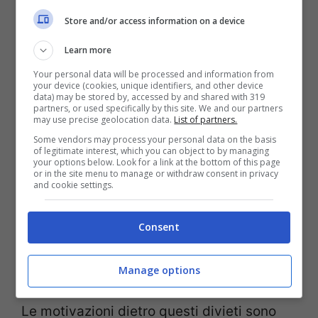
del Suriname;
Iran Aseman Airlines
Store and/or access information on a device
dell’Iran;
Fly Baghdad
e
Iraqi Airways
Learn more
dell’Iraq; oltre alla già citata Air Tanzania.
Your personal data will be processed and information from
your device (cookies, unique identifiers, and other device
data) may be stored by, accessed by and shared with 319
partners, or used specifically by this site. We and our partners
may use precise geolocation data.
List of partners.
Some vendors may process your personal data on the basis
of legitimate interest, which you can object to by managing
your options below. Look for a link at the bottom of this page
or in the site menu to manage or withdraw consent in privacy
and cookie settings.
Consent
Manage options
Le compagnie aeree nella black list – viagginews.com
Le motivazioni dietro questi divieti sono