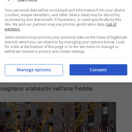
Learn more
l’energia della città incontra la magia
Your personal data will be processed and information from your device
(cookies, unique identifiers, and other device data) may be stored by,
che promette di trasformare ogni visita in un
accessed by and shared with 319 partners, or used specifically by this
site. We and our partners may use precise geolocation data.
List of
ate Chalets. Questo esclusivo rifugio è
partners.
Some vendors may process your personal data on the basis of legitimate
 sulla pista di pattinaggio The Rink al
interest, which you can object to by managing your options below. Look
for a link at the bottom of this page or in the site menu to manage or
ti non solo uno spettacolo visivo senza pari
withdraw consent in privacy and cookie settings.
olgente tipica delle atmosfere montane.
egantemente arredato, circondati da morbidi
Manage options
Consent
fa a legna, mentre fuori le luci scintillano
disegnano arabeschi nell’aria fredda.