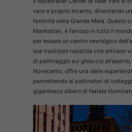
Il Rockefeller Center di New York si t
vero e proprio incanto, diventando uno
festività nella Grande Mela. Questo co
Manhattan, è famoso in tutto il mondo
per essere un centro nevralgico dell’a
sue tradizioni natalizie che attirano v
di pattinaggio sul ghiaccio all’aperto,
Novecento, offre una delle esperienze
permettendo ai pattinatori di voltegg
gigantesco albero di Natale illuminato