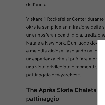
dell’anno.
Visitare il Rockefeller Center durante
oltre la semplice ammirazione delle s
un’atmosfera ricca di gioia, tradizion
Natale a New York. È un luogo dove i so
e melodie gioiose, lasciando nei cuori 
un’esperienza che si può fare e preno
una vista privilegiata e momenti speci
pattinaggio newyorchese.
The Après Skate Chalets, l’e
pattinaggio