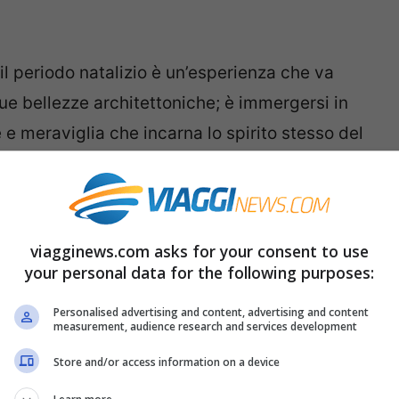
 il periodo natalizio è un’esperienza che va
ue bellezze architettoniche; è immergersi in
e e meraviglia che incarna lo spirito stesso del
gni festivi prendono vita tra luci scintillanti
dei visitatori ricordi indimenticabili. C’è
tare durante le feste e che permette di avere
viagginews.com asks for your consent to use
ali proprio sul The Rink, la famosa pista di
your personal data for the following purposes:
Personalised advertising and content, advertising and content
measurement, audience research and services development
sperienzacon vista sulla pista di
Store and/or access information on a device