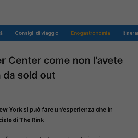
tà
Consigli di viaggio
Enogastronomia
Itinera
ler Center come non l’avete
a da sold out
New York si può fare un’esperienza che in
iale di The Rink