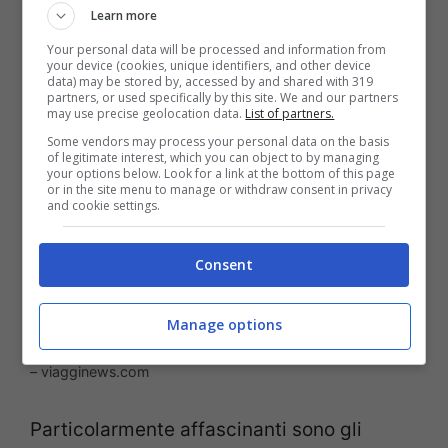
Learn more
costruttore Ludwig Bösendorfer per il 71°
Your personal data will be processed and information from
compleanno del musicista.
your device (cookies, unique identifiers, and other device
data) may be stored by, accessed by and shared with 319
partners, or used specifically by this site. We and our partners
may use precise geolocation data.
List of partners.
Some vendors may process your personal data on the basis
of legitimate interest, which you can object to by managing
your options below. Look for a link at the bottom of this page
or in the site menu to manage or withdraw consent in privacy
and cookie settings.
Consent
Manage options
L’appartamento di Strauss – foto Wien Tourism/Paul Bauer
– viagginews.com
Particolarmente affascinanti sono gli