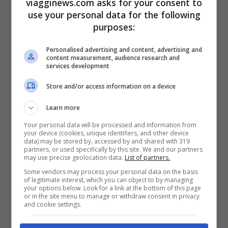
viagginews.com asks for your consent to
calorosa accoglienza riservata agli
use your personal data for the following
stranieri che cercano una nuova casa in
purposes:
Thailandia.
Personalised advertising and content, advertising and
content measurement, audience research and
services development
Città meno ospitali secondo gli
Store and/or access information on a device
expat
Learn more
Al contrario, alcune città hanno mostrato
Your personal data will be processed and information from
your device (cookies, unique identifiers, and other device
maggior difficoltà nell’accogliere
data) may be stored by, accessed by and shared with 319
partners, or used specifically by this site. We and our partners
positivamente gli espatriati. Tra queste
may use precise geolocation data.
List of partners.
troviamo metropoli canadesi come
Some vendors may process your personal data on the basis
of legitimate interest, which you can object to by managing
Vancouver
e
Toronto
che insieme a
your options below. Look for a link at the bottom of this page
or in the site menu to manage or withdraw consent in privacy
diverse città tedesche quali
Monaco di
and cookie settings.
Baviera
ed
Amburgo
occupano le