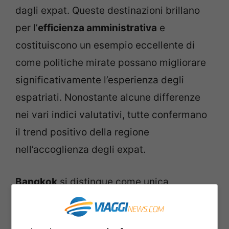
dagli expat. Queste destinazioni brillano
per l’
efficienza amministrativa
e
costituiscono un esempio eccellente di
come politiche mirate possano migliorare
significativamente l’esperienza degli
espatriati. Nonostante alcune differenze
nei vari indici valutativi, tutte confermano
il trend positivo della regione
nell’accoglienza degli expat.
Bangkok
si distingue come unica
rappresentante asiatica nella top ten
grazie al suo
basso costo della vita
e alla