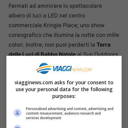
Fermati ad ammirare lo spettacolare
albero di luci a LED nel centro
commerciale Kringle Place; uno show
coreografico che illumina la notte con mille
colori. Inoltre, non puoi perderti la
Terra
delle Luci di Babbo Natale
al Sun Outdoors
Lake Rudolph: un viaggio attraverso la
magica storia della renna dal naso rosso
viagginews.com asks for your consent to
più famosa al mondo.
use your personal data for the following
purposes:
Personalised advertising and content, advertising and
content measurement, audience research and
services development