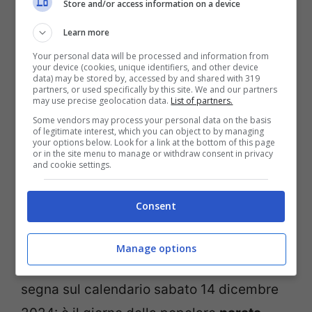
Store and/or access information on a device
Learn more
Your personal data will be processed and information from
your device (cookies, unique identifiers, and other device
data) may be stored by, accessed by and shared with 319
partners, or used specifically by this site. We and our partners
Santa’s Candy Castle – foto santaclausind.org –
may use precise geolocation data.
List of partners.
viagginews.com
Some vendors may process your personal data on the basis
of legitimate interest, which you can object to by managing
your options below. Look for a link at the bottom of this page
La celebrazione delle festività natalizie
or in the site menu to manage or withdraw consent in privacy
and cookie settings.
nella città americana del Natale include
eventi unici come l’incontro con le renne al
Consent
Santa’s TOYS, le castagne arrostite al
Santa’s Candy Castle
e il viaggio
Manage options
attraverso la Terra delle Luci. Inoltre,
segna sul calendario sabato 14 dicembre