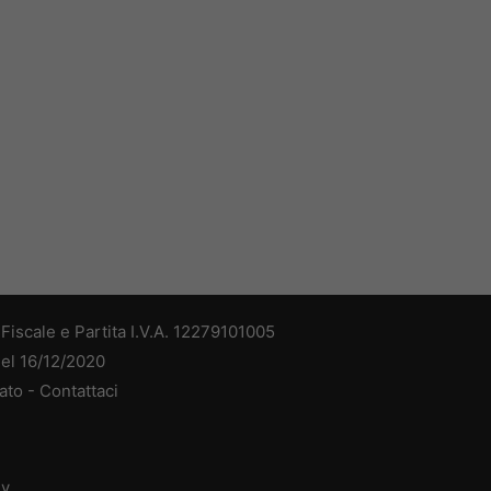
iscale e Partita I.V.A. 12279101005
del 16/12/2020
ato -
Contattaci
dv