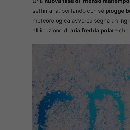
Una
nuova fase di intenso maltempo
settimana, portando con sé
piogge ba
meteorologica avversa segna un ingre
all’irruzione di
aria fredda polare
che 