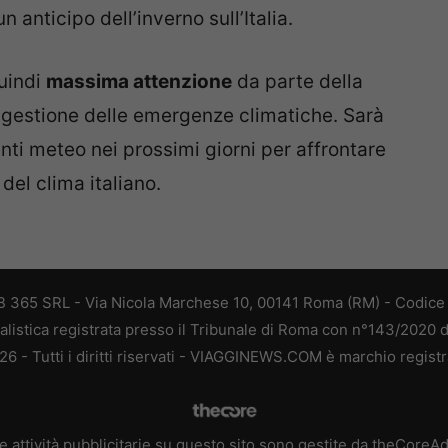
 anticipo dell’inverno sull’Italia.
uindi
massima attenzione
da parte della
a gestione delle emergenze climatiche. Sarà
ti meteo nei prossimi giorni per affrontare
del clima italiano.
 365 SRL - Via Nicola Marchese 10, 00141 Roma (RM) - Codice F
alistica registrata presso il Tribunale di Roma con n°143/2020 
 - Tutti i diritti riservati - VIAGGINEWS.COM è marchio registr
e attività pubblicitarie su questo sito sono gestite da theCoreA