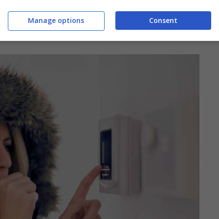
ge, potrebbe non essere in grado di assorbire
Manage options
Consent