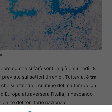
om
eorologiche si farà sentire già da lunedì 18
reviste sui settori tirrenici. Tuttavia, è
tra
che si attende il culmine del maltempo: un
d Europa attraverserà l’Italia, innescando
 parte del territorio nazionale.