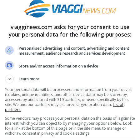
irà la formazione di un
ciclone molto
 configurazione sinottica porterà alla
viagginews.com asks for your consent to use
alesche capaci di provocare
alluvioni lampo
, a
your personal data for the following purposes:
 che potrebbero cadere in pochissimo tempo.
Personalised advertising and content, advertising and content
measurement, audience research and services development
tiche
Store and/or access information on a device
o sono martedì 19, mercoledì 20 e giovedì 21
Learn more
ivolta al Nord-est (dove è prevista
neve
Your personal data will be processed and information from your device
(cookies, unique identifiers, and other device data) may be stored by,
 al Centro-Sud e alle due Isole maggiori. In
accessed by and shared with 319 partners, or used specifically by this
site. We and our partners may use precise geolocation data.
List of
recipitazioni fino a oltre
100 litri d’acqua per
partners.
Some vendors may process your personal data on the basis of legitimate
interest, which you can object to by managing your options below. Look
for a link at the bottom of this page or in the site menu to manage or
withdraw consent in privacy and cookie settings.
i
o problemi legati ai corsi d’acqua. Il terreno,