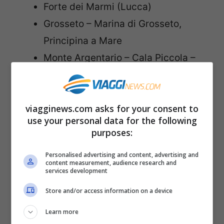
Forte dei Marmi (Lucca)
Grosseto – Marina di Grosseto,
Principina a Mare
Monte Argentario – Cala Piccola –
Porto Ercole (Le Viste) – Porto Santo
Stefano (Cantoniera – Moletto –
viagginews.com asks for your consent to
Caletta) – Santa Liberata (Bagni
use your personal data for the following
Domiziano – Soda -Pozzarello)
purposes:
(Grosseto)
Personalised advertising and content, advertising and
Pietrasanta – Marina di Pietrasanta –
content measurement, audience research and
services development
Tonfano – Focette (Lucca)
Store and/or access information on a device
Pisa – Marina di Pisa – Calambrone –
Tirrenia (Pisa)
Learn more