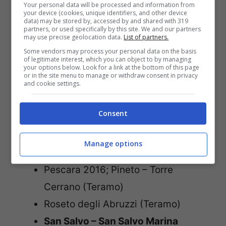
San Vincenzo (Livorno)
Your personal data will be processed and information from
your device (cookies, unique identifiers, and other device
Viareggio (Lucca)
data) may be stored by, accessed by and shared with 319
partners, or used specifically by this site. We and our partners
may use precise geolocation data.
List of partners.
Abruzzo
Some vendors may process your personal data on the basis
of legitimate interest, which you can object to by managing
your options below. Look for a link at the bottom of this page
or in the site menu to manage or withdraw consent in privacy
Alba Adriatica (Teramo)
and cookie settings.
Giulianova (Teramo)
Consent
Montesilvano (Pescara)
Ortona – Spiaggia dei Saraceni
Manage options
(Chieti)
Pescara 2016; Pineto – Torre
Cerrano (Teramo)
Roseto degli Abruzzi (Teramo)
San Salvo – San Salvo Marina