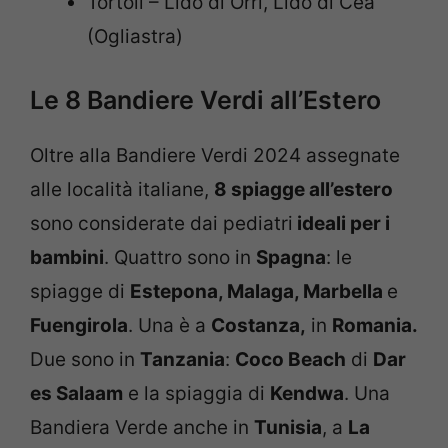
Tortolì – Lido di Orrì, Lido di Cea
(Ogliastra)
Le 8 Bandiere Verdi all’Estero
Oltre alla Bandiere Verdi 2024 assegnate
alle località italiane,
8 spiagge all’estero
sono considerate dai pediatri
ideali per i
bambini
. Quattro sono in
Spagna
: le
spiagge di
Estepona, Malaga, Marbella
e
Fuengirola
. Una è a
Costanza,
in
Romania.
Due sono in
Tanzania
:
Coco Beach
di
Dar
es Salaam
e la spiaggia di
Kendwa
. Una
Bandiera Verde anche in
Tunisia
, a
La