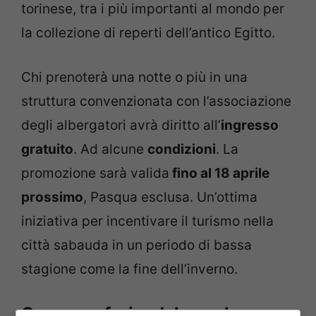
torinese, tra i più importanti al mondo per
la collezione di reperti dell’antico Egitto.
Chi prenoterà una notte o più in una
struttura convenzionata con l’associazione
degli albergatori avrà diritto all’
ingresso
gratuito
. Ad alcune
condizioni
. La
promozione sarà valida
fino al 18 aprile
prossimo
, Pasqua esclusa. Un’ottima
iniziativa per incentivare il turismo nella
città sabauda in un periodo di bassa
stagione come la fine dell’inverno.
Come usufruire del voucher