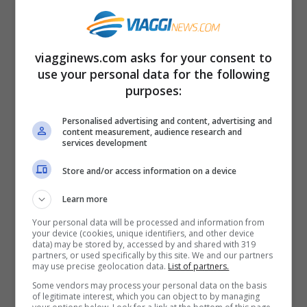
Tutti coloro che prenoteranno una stanza
viagginews.com asks for your consent to
in un
hotel di Torino
associato a
use your personal data for the following
Federalberghi
riceveranno il
voucher
per
purposes:
l’
ingresso gratuito al Museo Egizio
. Il
Personalised advertising and content, advertising and
voucher potrà essere utilizzato il
giovedì
content measurement, audience research and
services development
pomeriggio
e il
sabato mattina
.
Store and/or access information on a device
I titolari avranno anche diritto a una
visita
Learn more
tematica esclusiva
con la
guida di un
Your personal data will be processed and information from
your device (cookies, unique identifiers, and other device
egittologo
, dal titolo
“Prospettive di
data) may be stored by, accessed by and shared with 319
partners, or used specifically by this site. We and our partners
viaggio tra corpo e anima”
. La visita
may use precise geolocation data.
List of partners.
Some vendors may process your personal data on the basis
guidata durerà
un’ora
.
of legitimate interest, which you can object to by managing