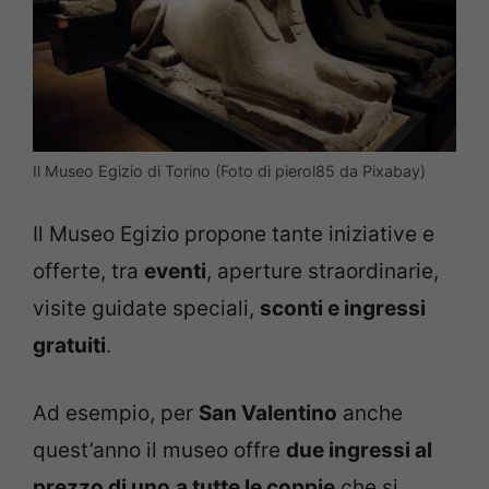
Il Museo Egizio di Torino (Foto di pierol85 da Pixabay)
Il Museo Egizio propone tante iniziative e
offerte, tra
eventi
, aperture straordinarie,
visite guidate speciali,
sconti e ingressi
gratuiti
.
Ad esempio, per
San Valentino
anche
quest’anno il museo offre
due ingressi al
prezzo di uno
a tutte le coppie
che si