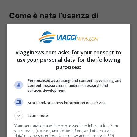
Come è nata l’usanza di
decorare l’albero per Natale?
Per arrivare però al
vero e proprio albero
viagginews.com asks for your consent to
di Natale
e alla nascita di questa usanza di
use your personal data for the following
decorarlo per le festività dobbiamo fare un
purposes:
salto temporale notevole. Arriviamo infatti
Personalised advertising and content, advertising and
ai
primi anni del 1600 in Germania
.
Come
content measurement, audience research and
services development
riporta Focus
, infatti, la
Duchessa di Brieg
Store and/or access information on a device
adorava questa festività e faceva sempre
Learn more
decorare tutta la sua casa a festa. Nel 1611
Your personal data will be processed and information from
però si accorse che
un angolo della sua
your device (cookies, unique identifiers, and other device
data) may be stored by, accessed by and shared with 319