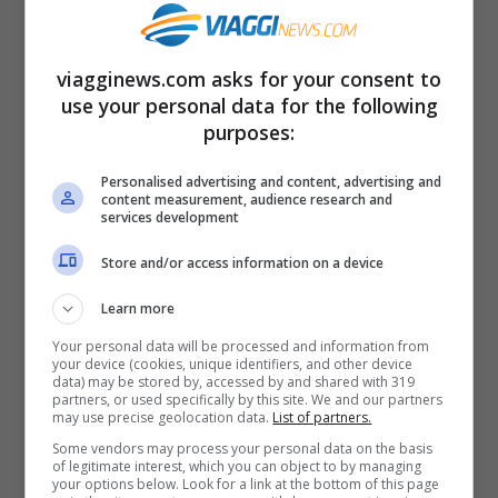
esperto, anche capire la differenza tra un
pistacchio normale e uno di Bronte
viagginews.com asks for your consent to
potrebbe essere complicato. A oggi, come
use your personal data for the following
riporta Wikipedia, sul territorio
si contano
purposes:
circa 20 aziende
che lavorano il pistacchio
Personalised advertising and content, advertising and
di Bronte originale, tra
Bronte, Andrano e
content measurement, audience research and
services development
Biancavilla.
Aree con un terreno di origine
Store and/or access information on a device
vulcanico che rendono il prodotto così
aromatico e particolare.
Learn more
Your personal data will be processed and information from
your device (cookies, unique identifiers, and other device
Come capire se è quello
data) may be stored by, accessed by and shared with 319
partners, or used specifically by this site. We and our partners
originale e come riconoscerlo
may use precise geolocation data.
List of partners.
Some vendors may process your personal data on the basis
of legitimate interest, which you can object to by managing
Per capire se il pistacchio verde di Bronte
your options below. Look for a link at the bottom of this page