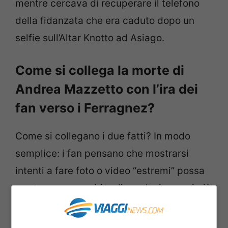
mentre cercava di recuperare il telefono
della fidanzata che era caduto dopo un
selfie sull’Altar Knotto ad Asiago.
Come si collega la morte di
Andrea Mazzetto con l’ira dei
fan verso i Ferragnez?
Come si collegano i due fatti? In modo
semplice: i fan pensano che mostrarsi
intenti a fare foto o video “estremi” possa
scatenare uno spirito di emulazione nei più
giovani. Sicuramente i Ferragnez hanno
pensato a tutto tranne che a questo