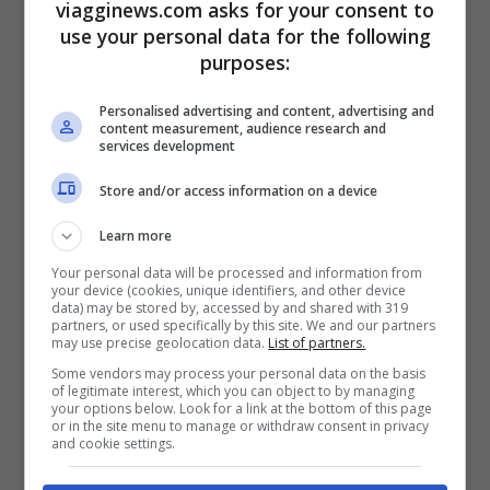
viagginews.com asks for your consent to
durante lo scatto, ma il furor di popolo in
use your personal data for the following
purposes:
questi casi difficilmente si calma e
razionalizza. Sicuramente per chi idolatra
Personalised advertising and content, advertising and
content measurement, audience research and
Fedez e Chiara, la voglia di fare una foto
services development
simile se si va in vacanza ad Ibiza ci sarà e
Store and/or access information on a device
forse la coppia ha peccato di un po’ di
Learn more
ingenuità. Difficile rimanere comunque
Your personal data will be processed and information from
sempre attenti ad ogni possibile “doppia
your device (cookies, unique identifiers, and other device
data) may be stored by, accessed by and shared with 319
faccia” di un gesto.
partners, or used specifically by this site. We and our partners
may use precise geolocation data.
List of partners.
Some vendors may process your personal data on the basis
of legitimate interest, which you can object to by managing
your options below. Look for a link at the bottom of this page
or in the site menu to manage or withdraw consent in privacy
and cookie settings.