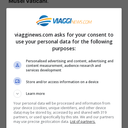
Musei Vaticani
.
Oltre che per i clienti, la tariffa agevolata
sarà applicata anche a
tutti i 1.400
viagginews.com asks for your consent to
dipendenti di Italo
. Una vera occasione da
use your personal data for the following
non perdere e una opportunità in più a tutti
purposes:
gli amanti dell’arte che viaggiano in treno,
Personalised advertising and content, advertising and
content measurement, audience research and
il mezzo di trasporto più ecologico.
services development
Store and/or access information on a device
La città si
Roma
è servita da
99
Learn more
collegamenti giornalieri di Italo
. Facile
Your personal data will be processed and information from
dunque da raggiungere da gran parte
your device (cookies, unique identifiers, and other device
data) may be stored by, accessed by and shared with 319
d’Italia.
partners, or used specifically by this site. We and our partners
may use precise geolocation data.
List of partners.