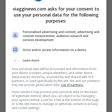
viagginews.com asks for your consent to
use your personal data for the following
purposes:
Personalised advertising and content, advertising and
content measurement, audience research and
services development
Store and/or access information on a device
Learn more
Your personal data will be processed and information from
your device (cookies, unique identifiers, and other device
Notte a Campo Imperatore, Gran Sasso (Adobe Stock)
data) may be stored by, accessed by and shared with 319
partners, or used specifically by this site. We and our partners
may use precise geolocation data.
List of partners.
Un altro dei 3 luoghi magici in Italia dove
Some vendors may process your personal data on the basis
of legitimate interest, which you can object to by managing
ammirare le stelle è sicuramente il
Gran
your options below. Look for a link at the bottom of this page
or in the site menu to manage or withdraw consent in privacy
Sasso
. Sull’
altopiano di Campo Imperatore
and cookie settings.