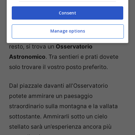
sarete circondati da un paesaggio naturale
Consent
selvaggio e spettacolare, di rocce e fiori,
privo di illuminazione e con cieli stellati di
Manage options
straordinaria bellezza. Anche qui, del
resto, si trova un
Osservatorio
Astronomico
. Tra sentieri e prati dovete
solo trovare il vostro posto preferito.
Dal piazzale davanti all’Osservatorio
potete ammirare un paesaggio
straordinario sulla montagna e la vallata
sottostante. Ammirarli sotto un cielo
stellato sarà un’esperienza ancora più