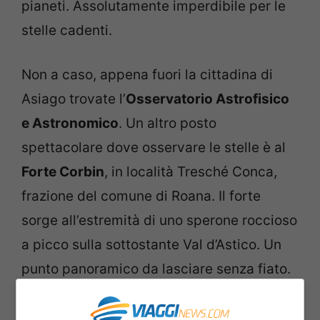
pianeti. Assolutamente imperdibile per le
stelle cadenti.
Non a caso, appena fuori la cittadina di
Asiago trovate l’
Osservatorio Astrofisico
e Astronomico
. Un altro posto
spettacolare dove osservare le stelle è al
Forte Corbin
, in località Tresché Conca,
frazione del comune di Roana. Il forte
sorge all’estremità di uno sperone roccioso
a picco sulla sottostante Val d’Astico. Un
punto panoramico da lasciare senza fiato.
Gran Sasso