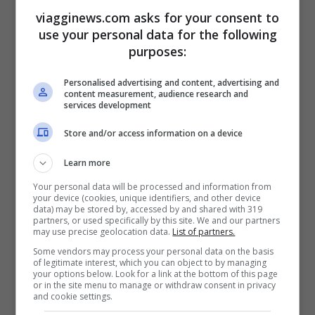
viagginews.com asks for your consent to
Come abbiamo accennato, all’iniziativa
use your personal data for the following
della
domenica gratis al museo
possono
purposes:
aderire
anche gli enti locali
, permettendo
Personalised advertising and content, advertising and
la visita gratuita dei musei e dei luoghi
content measurement, audience research and
services development
della cultura di loro competenza.
Store and/or access information on a device
Alla
domenica ad ingresso gratuito del 7
Learn more
agosto
aderiscono anche i
musei e
Your personal data will be processed and information from
your device (cookies, unique identifiers, and other device
monumenti della città di Roma
. Dunque, si
data) may be stored by, accessed by and shared with 319
partners, or used specifically by this site. We and our partners
potranno visitare senza pagare il biglietto i
may use precise geolocation data.
List of partners.
Some vendors may process your personal data on the basis
Musei Civici
,
incluse le mostre
che qui
of legitimate interest, which you can object to by managing
your options below. Look for a link at the bottom of this page
sono in svolgimento, salvo dove
or in the site menu to manage or withdraw consent in privacy
and cookie settings.
diversamente indicato.