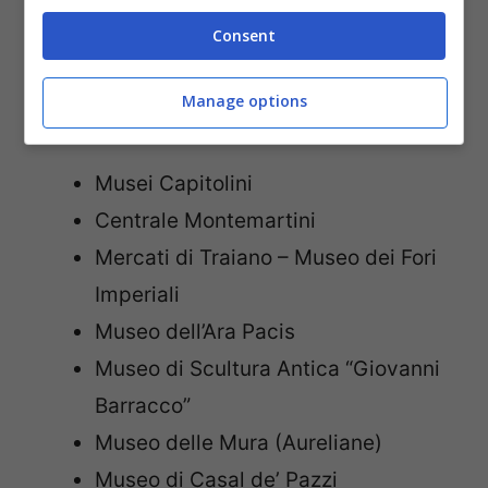
Consent
I Musei Civici di Roma Capitale
:
Manage options
Musei archeologici
Musei Capitolini
Centrale Montemartini
Mercati di Traiano – Museo dei Fori
Imperiali
Museo dell’Ara Pacis
Museo di Scultura Antica “Giovanni
Barracco”
Museo delle Mura (Aureliane)
Museo di Casal de’ Pazzi