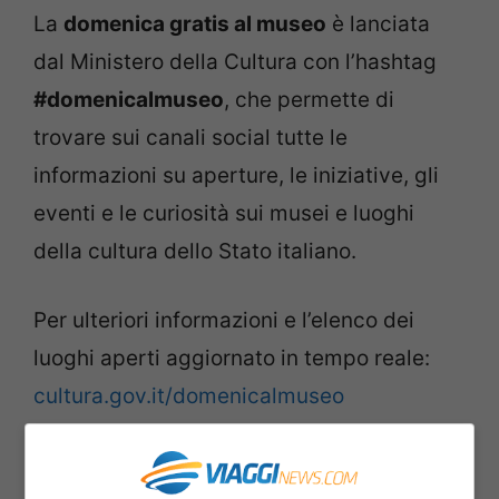
La
domenica gratis al museo
è lanciata
dal Ministero della Cultura con l’hashtag
#domenicalmuseo
, che permette di
trovare sui canali social tutte le
informazioni su aperture, le iniziative, gli
eventi e le curiosità sui musei e luoghi
della cultura dello Stato italiano.
Per ulteriori informazioni e l’elenco dei
luoghi aperti aggiornato in tempo reale:
cultura.gov.it/domenicalmuseo
Musei gratis a Roma