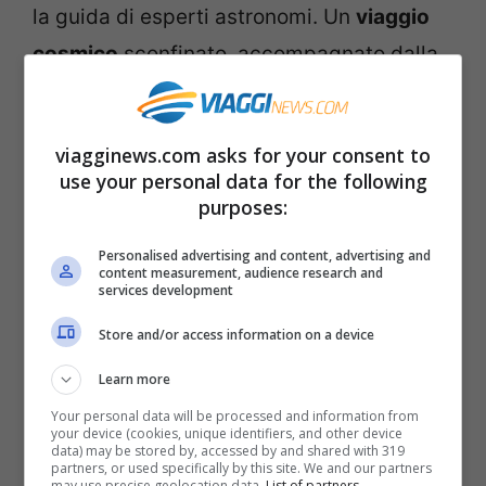
la guida di esperti astronomi. Un
viaggio
cosmico
sconfinato, accompagnato dalla
narrazione di storie di indagini scientifiche
e di scoperte spiazzanti. Si racconterà
viagginews.com asks for your consent to
anche delle osservazioni del cielo e degli
use your personal data for the following
astri degli antichi Romani, nel lungo
purposes:
legame tra Roma e le stelle che arriva fino
Personalised advertising and content, advertising and
ai giorni nostri, alle tappe fondamentali
content measurement, audience research and
services development
dell’esplorazione spaziale e alle recenti
Store and/or access information on a device
scoperte dell’astrofisica.
Learn more
Il rinnovato Planetario di Roma riapre con
Your personal data will be processed and information from
your device (cookies, unique identifiers, and other device
una
nuova tecnologia all’avanguardia
, con
data) may be stored by, accessed by and shared with 319
partners, or used specifically by this site. We and our partners
may use precise geolocation data.
List of partners.